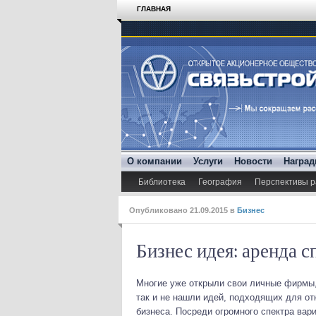
ГЛАВНАЯ
О компании
Услуги
Новости
Награ
Библиотека
География
Перспективы р
Опубликовано
21.09.2015
в
Бизнес
Бизнес идея: аренда 
Многие уже открыли свои личные фирмы,
так и не нашли идей, подходящих для от
бизнеса. Посреди огромного
спектра вар