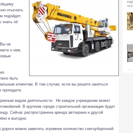
к общему
чно отыскать
ам подойдет.
 знать об
 Вы не
наете о нем.
азовые
имо
лжно быть
альным клиентам. В том случае, если вы решите заняться
е пропадете.
адежным видом деятельности. Не каждое учреждение может
втомобилей. В крупном городе строительной организации будет
енду. Сейчас распространена аренда автокрана и другой
обно и выгодно.
 дороге можно заметить огромное количество снегоуборочной