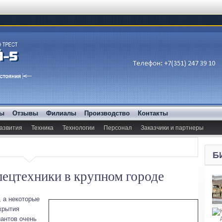
ды
Отзывы
Филиалы
Производство
Контакты
азвития
Техника
Технологии
Персонал
Заказчики и партнеры
Б
спецтехники в крупном городе
 а некоторые
крытия
иантов очень