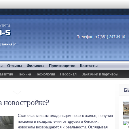
ды
Отзывы
Филиалы
Производство
Контакты
азвития
Техника
Технологии
Персонал
Заказчики и партнеры
Б
 в новостройке?
Став счастливым владельцем нового жилья, получив
похвалы и поздравления от друзей и близких,
новоселы возвращаются к реальности.
Оглядывая