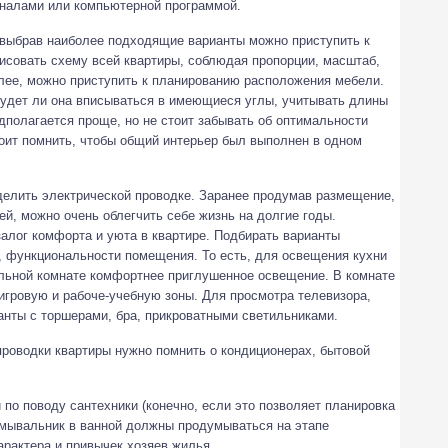
налами или компьютерной программой.
выбрав наиболее подходящие варианты можно приступить к
исовать схему всей квартиры, соблюдая пропорции, масштаб,
лее, можно приступить к планированию расположения мебели.
удет ли она вписываться в имеющиеся углы, учитывать длины
едполагается проще, но не стоит забывать об оптимальности
оит помнить, чтобы общий интерьер был выполнен в одном
елить электрической проводке. Заранее продумав размещение,
ей, можно очень облегчить себе жизнь на долгие годы.
алог комфорта и уюта в квартире. Подбирать варианты
, функциональности помещения. То есть, для освещения кухни
альной комнате комфортнее приглушенное освещение. В комнате
игровую и рабоче-учебную зоны. Для просмотра телевизора,
анты с торшерами, бра, прикроватными светильниками.
проводки квартиры нужно помнить о кондиционерах, бытовой
по поводу сантехники (конечно, если это позволяет планировка
 умывальник в ванной должны продумываться на этапе
арактера и привычек хозяев жилья.