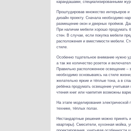
карандашами, специализированными жур
Проштудировав множество интерьеров и 
дизайн проекту. Сначала необходимо нар
размещение окон и дверных проёмов. Да
При наличии мебели хорошо продумать б
стен. В случае, если покупка мебели пр
расположения и вместимости мебели. Ст
стиле.
Особенно тщательное внимание нужно уд
а так же количество розеток и включател
Правильно расположенное освещение – з
необходимо основываясь на стиле жизни
желательно яркие и тёплые тона, а в сп
ребёнка продумать освещение учитывая 
чтения книг или чаепития возможны вари
На этапе моделирования электрической 
технике, тёплых полах.
Нестандартные решения можно принять и 
квартиры). Смесители, кухонная мойка,
проектирования, учитывая особенности х