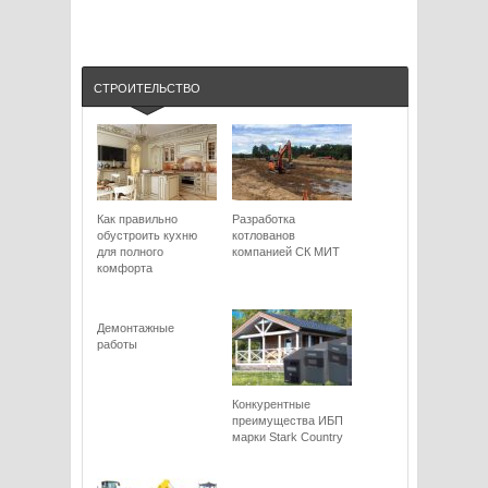
СТРОИТЕЛЬСТВО
Как правильно
Разработка
обустроить кухню
котлованов
для полного
компанией СК МИТ
комфорта
Демонтажные
работы
Конкурентные
преимущества ИБП
марки Stark Сountry