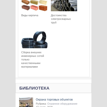
Виды кирпича
Достоинства
электросварных
труб
Сборка внешних
инженерных сетей
только
качественными
материалами
БИБЛИОТЕКА
Охрана торговых объектов
Рубрика:
Охранное оборудование