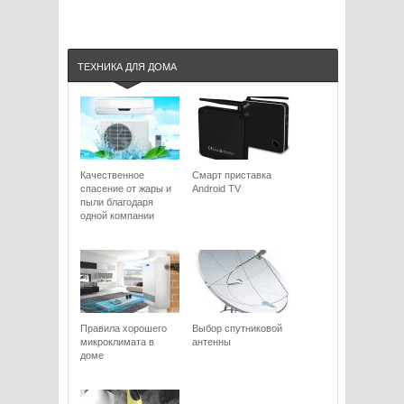
ТЕХНИКА ДЛЯ ДОМА
Качественное
Смарт приставка
спасение от жары и
Android TV
пыли благодаря
одной компании
Правила хорошего
Выбор спутниковой
микроклимата в
антенны
доме