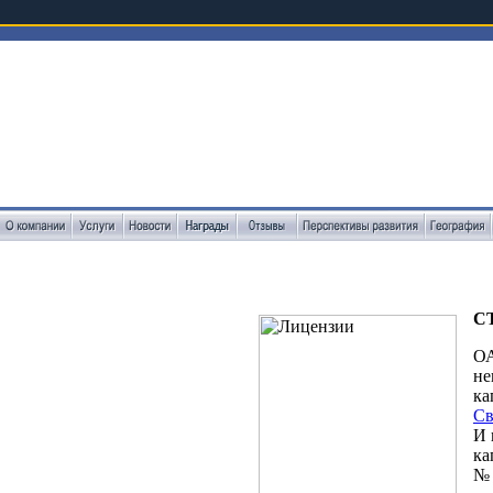
С
ОА
не
ка
Св
И 
ка
№ 