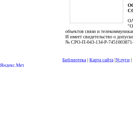
О
С
ОА
"О
объектов связи и телекоммуник
И имеет свидетельство о допуске
№ СРО-П-043-134-Р-7451003871-2
Библиотека
|
Карта сайта
|
Услуги
|