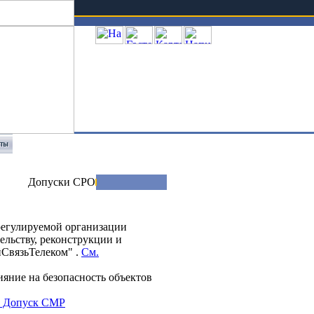
Телефон: +7 (351) 247 39 10
Допуски СРО
орегулируемой организации
ельству, реконструкции и
йСвязьТелеком" .
См.
ияние на безопасность объектов
. Допуск СМР