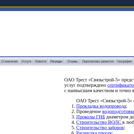
ОАО Трест «Связьстрой-5» предст
услуг подтверждено
сертификато
с наивысшим качеством и точно в
ОАО Трест «Связьстрой-5» 
Прокладка водопровода
;
Проведение
водоподготов
Проколы ГНБ
диаметром до 
Строительство ВОЛС
в люб
Строительство заборов
;
Расчистка просек
;