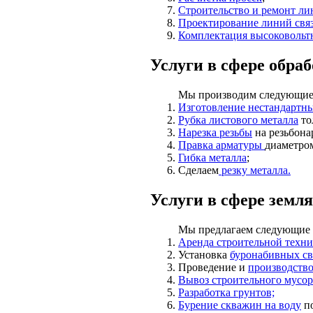
Строительство и ремонт ли
Проектирование линий свя
Комплектация высоковольт
Услуги в сфере обра
Мы производим следующие в
Изготовление нестандартн
Рубка листового металла
то
Нарезка резьбы
на резьбона
Правка арматуры
диаметром
Гибка металла
;
Сделаем
резку металла.
Услуги в сфере земл
Мы предлагаем следующие в
Аренда строительной техн
Установка
буронабивных с
Проведение и
производство
Вывоз строительного мусор
Разработка грунтов;
Бурение скважин на воду
по