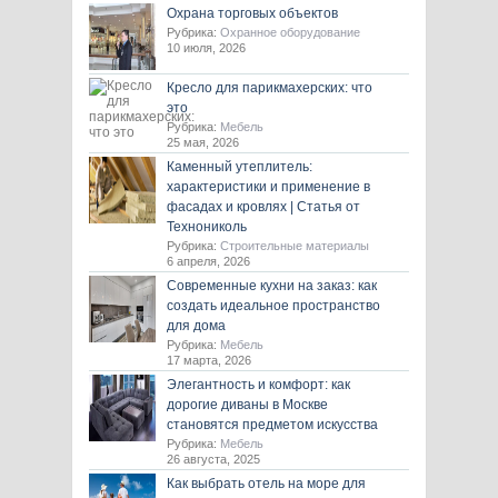
Охрана торговых объектов
Рубрика:
Охранное оборудование
10 июля, 2026
Кресло для парикмахерских: что
это
Рубрика:
Мебель
25 мая, 2026
Каменный утеплитель:
характеристики и применение в
фасадах и кровлях | Статья от
Технониколь
Рубрика:
Строительные материалы
6 апреля, 2026
Современные кухни на заказ: как
создать идеальное пространство
для дома
Рубрика:
Мебель
17 марта, 2026
Элегантность и комфорт: как
дорогие диваны в Москве
становятся предметом искусства
Рубрика:
Мебель
26 августа, 2025
Как выбрать отель на море для