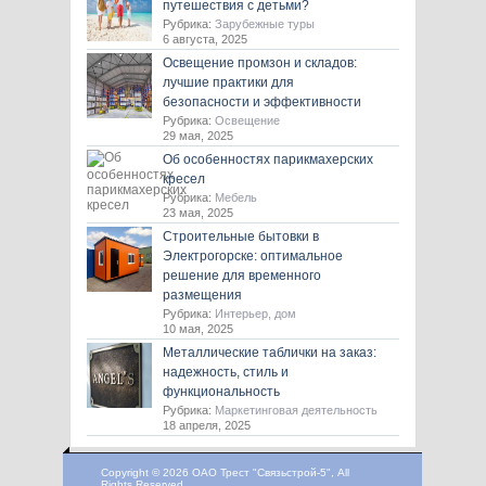
путешествия с детьми?
Рубрика:
Зарубежные туры
6 августа, 2025
Освещение промзон и складов:
лучшие практики для
безопасности и эффективности
Рубрика:
Освещение
29 мая, 2025
Об особенностях парикмахерских
кресел
Рубрика:
Мебель
23 мая, 2025
Строительные бытовки в
Электрогорске: оптимальное
решение для временного
размещения
Рубрика:
Интерьер, дом
10 мая, 2025
Металлические таблички на заказ:
надежность, стиль и
функциональность
Рубрика:
Маркетинговая деятельность
18 апреля, 2025
Copyright © 2026 ОАО Трест "Связьстрой-5", All
Rights Reserved.