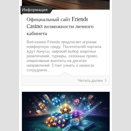
Информация
Официальный сайт Friends
Casino: возможности личного
кабинета
Веб-казино Friends предлагает игрокам
комфортную среду. Посетителей портала
ждут бонусы, широкий выбор азартных
развлечений, турниры, сезонные промо,
оперативные выплаты на десятки
направлений. Стоит узнать о нюансах
сотрудниче...
Читать далее