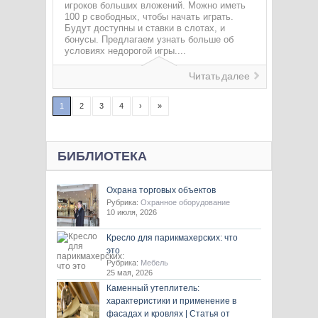
игроков больших вложений. Можно иметь
100 р свободных, чтобы начать играть.
Будут доступны и ставки в слотах, и
бонусы. Предлагаем узнать больше об
условиях недорогой игры....
Читать далее
1
2
3
4
›
»
БИБЛИОТЕКА
Охрана торговых объектов
Рубрика:
Охранное оборудование
10 июля, 2026
Кресло для парикмахерских: что
это
Рубрика:
Мебель
25 мая, 2026
Каменный утеплитель:
характеристики и применение в
фасадах и кровлях | Статья от