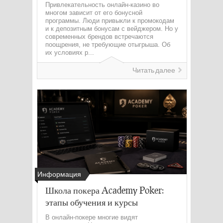
Привлекательность онлайн-казино во
многом зависит от его бонусной
программы. Люди привыкли к промокодам
и к депозитным бонусам с вейджером. Но у
современных брендов встречаются
поощрения, не требующие отыгрыша. Об
их условиях р...
Читать далее
Информация
Школа покера Academy Poker:
этапы обучения и курсы
В онлайн-покере многие видят