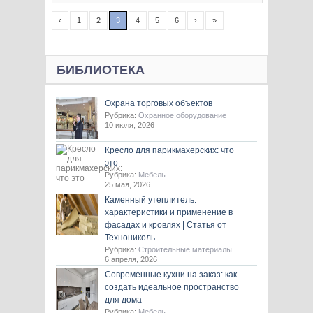
‹
1
2
3
4
5
6
›
»
БИБЛИОТЕКА
Охрана торговых объектов
Рубрика:
Охранное оборудование
10 июля, 2026
Кресло для парикмахерских: что
это
Рубрика:
Мебель
25 мая, 2026
Каменный утеплитель:
характеристики и применение в
фасадах и кровлях | Статья от
Технониколь
Рубрика:
Строительные материалы
6 апреля, 2026
Современные кухни на заказ: как
создать идеальное пространство
для дома
Рубрика:
Мебель