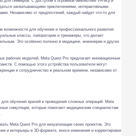
ты для геймеров. С доступом к огромной библиотеке VR-игр и
ждаться захватывающими приключениями, интерактивными
ами. Независимо от предпочтений, каждый найдет что-то для
е возможности для обучения и профессионального развития.
туальные классы, лаборатории и тренажеры, что делает
ельным. Это особенно полезно в медицине, инженерии и других
ных рабочих моделей, Meta Quest Pro предлагает инновационные
ранств. С помощью этого устройства пользователи могут
еренции и сотрудничество в реальном времени, независимо от
 для обучения врачей и проведения сложных операций. Meta
ичные симуляции, которые помогают медицинским специалистам
.
вать Meta Quest Pro для визуализации своих проектов. Это
ия и интерьеры в 3D-формате, внося изменения и корректировки