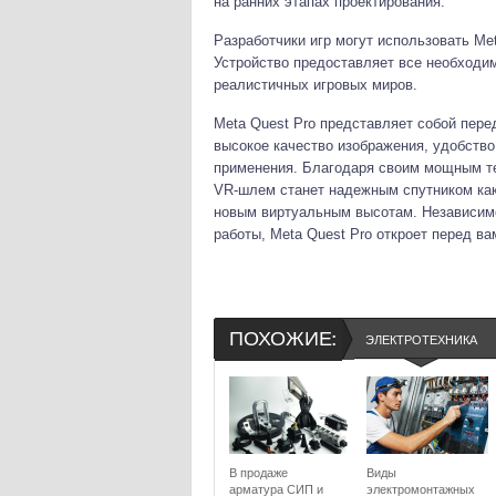
на ранних этапах проектирования.
Разработчики игр могут использовать Met
Устройство предоставляет все необходи
реалистичных игровых миров.
Meta Quest Pro представляет собой пер
высокое качество изображения, удобств
применения. Благодаря своим мощным те
VR-шлем станет надежным спутником как
новым виртуальным высотам. Независимо 
работы, Meta Quest Pro откроет перед в
ПОХОЖИЕ:
ЭЛЕКТРОТЕХНИКА
В продаже
Виды
арматура СИП и
электромонтажных