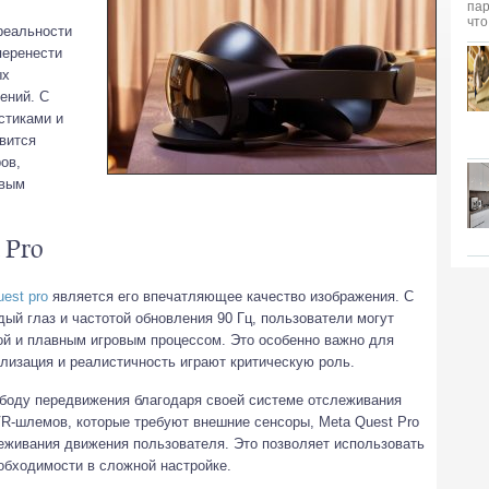
реальности
перенести
ых
ений. С
стиками и
вится
ов,
овым
 Pro
uest pro
является его впечатляющее качество изображения. С
ый глаз и частотой обновления 90 Гц, пользователи могут
ой и плавным игровым процессом. Это особенно важно для
лизация и реалистичность играют критическую роль.
ободу передвижения благодаря своей системе отслеживания
 VR-шлемов, которые требуют внешние сенсоры, Meta Quest Pro
еживания движения пользователя. Это позволяет использовать
обходимости в сложной настройке.