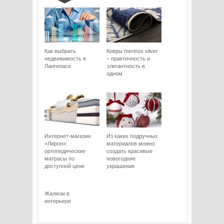
Как выбрать
Ковры merinos silver
недвижимость в
– практичность и
Лангепасе
элегантность в
одном
Интернет-магазин
Из каких подручных
«Лирон»:
материалов можно
ортопедические
создать красивые
матрасы по
новогодние
доступной цене
украшения
Жалюзи в
интерьере