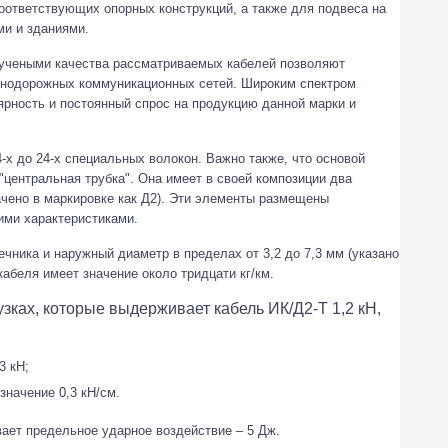
оответствующих опорных конструкций, а также для подвеса на
и и зданиями.
 учеными качества рассматриваемых кабелей позволяют
знодорожных коммуникационных сетей. Широким спектром
ярность и постоянный спрос на продукцию данной марки и
-х до 24-х специальных волокон. Важно также, что основой
"центральная трубка". Она имеет в своей композиции два
ачено в маркировке как Д2). Эти элементы размещены
ими характеристиками.
ечника и наружный диаметр в пределах от 3,2 до 7,3 мм (указано
абеля имеет значение около тридцати кг/км.
зках, которые выдерживает кабель ИК/Д2-Т 1,2 кН,
3 кН;
начение 0,3 кН/см.
ет предельное ударное воздействие – 5 Дж.