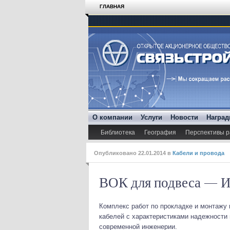
ГЛАВНАЯ
О компании
Услуги
Новости
Награ
Библиотека
География
Перспективы р
Опубликовано
22.01.2014
в
Кабели и провода
ВОК для подвеса — И
Комплекс работ по прокладке и монтажу
кабелей с характеристиками надежности
современной инженерии.