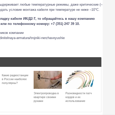
выдерживает любые температурные режимы, даже критические (–
людать условие монтажа кабеля при температуре не ниже –10°С.
ладку кабеля ИК/Д2-Т, то обращайтесь в нашу компанию
или по телефонному номеру: +7 (351) 247 39 10.
ников компании
dinitelnaya-armatura/trojniki-nerzhaveyushie
Какие радиостанции
в России наиболее
популярны?
Электропроводка в
Разновидности патч
квартире своими
кордов и их
руками
использование