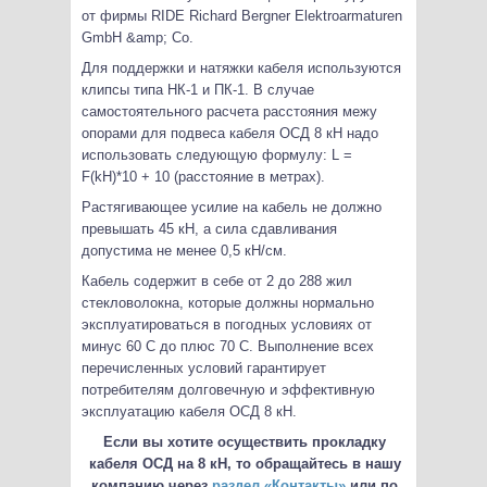
от фирмы RIDE Richard Bergner Elektroarmaturen
GmbH &amp; Co.
Для поддержки и натяжки кабеля используются
клипсы типа НК-1 и ПК-1. В случае
самостоятельного расчета расстояния межу
опорами для подвеса кабеля ОСД 8 кН надо
использовать следующую формулу: L =
F(kH)*10 + 10 (расстояние в метрах).
Растягивающее усилие на кабель не должно
превышать 45 кН, а сила сдавливания
допустима не менее 0,5 кН/см.
Кабель содержит в себе от 2 до 288 жил
стекловолокна, которые должны нормально
эксплуатироваться в погодных условиях от
минус 60 С до плюс 70 С. Выполнение всех
перечисленных условий гарантирует
потребителям долговечную и эффективную
эксплуатацию кабеля ОСД 8 кН.
Если вы хотите осуществить прокладку
кабеля ОСД на 8 кН, то обращайтесь в нашу
компанию через
раздел «Контакты»
или по