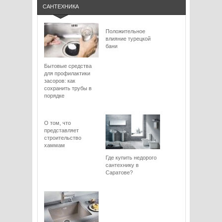
САНТЕХНИКА
Положительное
влияние турецкой
бани
Бытовые средства
для профилактики
засоров: как
сохранить трубы в
порядке
О том, что
представляет
строительство
хаммам
Где купить недорого
сантехнику в
Саратове?