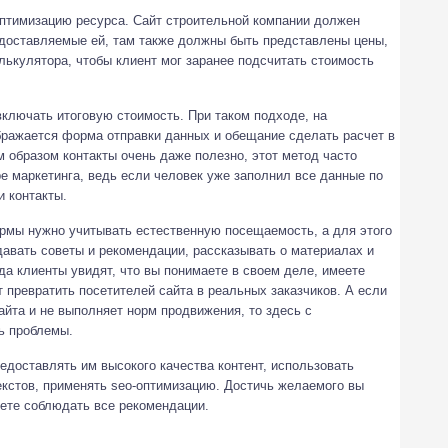
оптимизацию ресурса. Сайт строительной компании должен
едоставляемые ей, там также должны быть представлены цены,
ькулятора, чтобы клиент мог заранее подсчитать стоимость
включать итоговую стоимость. При таком подходе, на
бражается форма отправки данных и обещание сделать расчет в
м образом контакты очень даже полезно, этот метод часто
е маркетинга, ведь если человек уже заполнил все данные по
и контакты.
рмы нужно учитывать естественную посещаемость, а для этого
авать советы и рекомендации, рассказывать о материалах и
да клиенты увидят, что вы понимаете в своем деле, имеете
 превратить посетителей сайта в реальных заказчиков. А если
айта и не выполняет норм продвижения, то здесь с
ь проблемы.
едоставлять им высокого качества контент, использовать
екстов, применять seo-оптимизацию. Достичь желаемого вы
дете соблюдать все рекомендации.