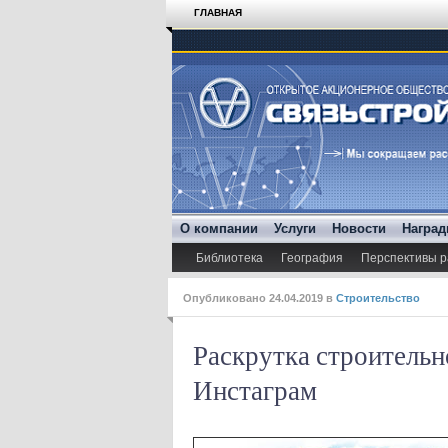
ГЛАВНАЯ
О компании
Услуги
Новости
Награ
Библиотека
География
Перспективы р
Опубликовано
24.04.2019
в
Строительство
Раскрутка строитель
Инстаграм