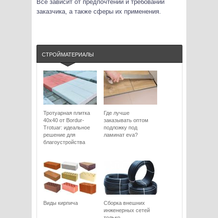
Все зависит от предпочтений и требований
заказчика, а также сферы их применения.
СТРОЙМАТЕРИАЛЫ
Тротуарная плитка
Где лучше
40х40 от Bordur-
заказывать оптом
Trotuar: идеальное
подложку под
решение для
ламинат eva?
благоустройства
Виды кирпича
Сборка внешних
инженерных сетей
только