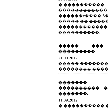
� ����������
������������
������c����-5
����� �� �����
������������
����������.
����� ���
���������
21.09.2012
����� ������
�������� ���
������� �
���������� �
�������.
11.09.2012
� ���������� 