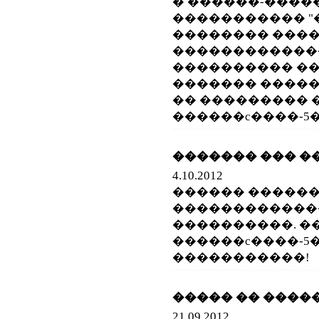
� ������-���
����������� 
�������� ���
�������������
���������� ��
������� ����
�� ��������� 
������c����-5�
������� ��� ��
4.10.2012
������ ������
������������
����������. �
������c����-5�
�����������!
����� �� �����
21.09.2012