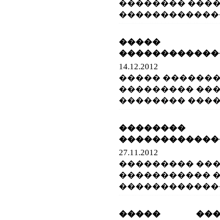
�������� ����
������������
����� 
������������
14.12.2012
����� ������
��������� ��
�������� ����
������
������������
27.11.2012
��������� ��
����������� 
�������������
����� ����