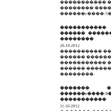
����������� 
�������� ����
������c����-5�
����������
������ �����
��������
26.10.2012
���������� �
������ ������
����������� �
������ �����
��������.
������� �
������c����-
�����������
11.10.2012