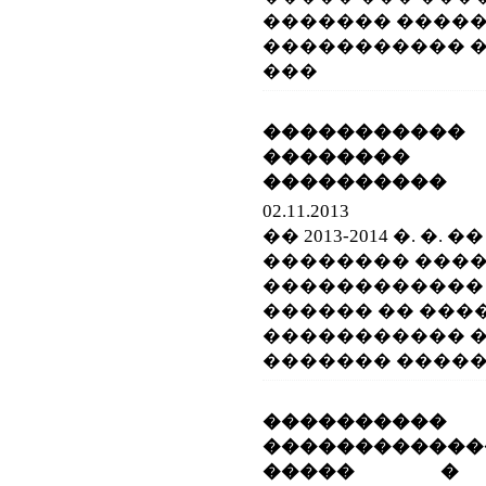
������� ����
����������� ���
���
�����������
��������
����������
02.11.2013
�� 2013-2014 �. �
�������� ���
������������ �
������ �� ���
����������� �
������� �����
���������
������������
����� � 