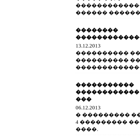
������������
������ ������
��������
������������
13.12.2013
���������� �
���������� ��
�������������
�������
������������
���
06.12.2013
� ��������� �
4 ��������� ��
����.