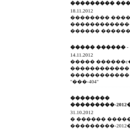
��������� ��
18.11.2012
�������� ���
������������
������ ������c
����� ������ - 
14.11.2012
����� ������c
������������
������������ 
"���-404"
��������
���������-2012
31.10.2012
� ������ ����
���������-2012