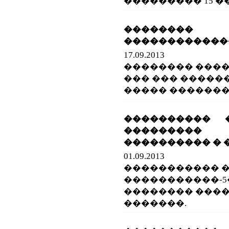
��������� 15 �
�������
������������
17.09.2013
�������� ���
��� ��� ����
����� �������
���������� 
��������� P
���������� � 
01.09.2013
����������� 
�����������-5
�������� ���
�������.