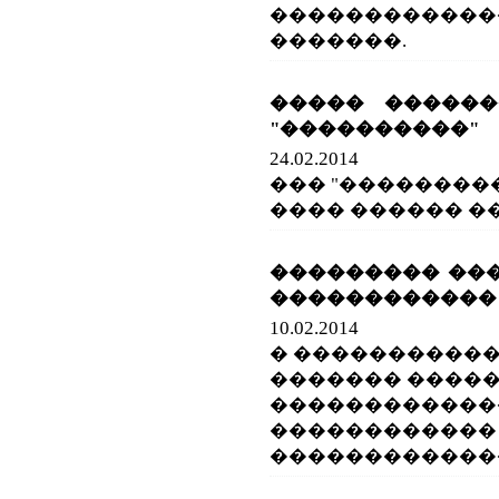
������������
�������.
����� ������
"����������"
24.02.2014
��� "���������
���� ������ �
��������� ���
������������ 
10.02.2014
� �����������
������� �����
������������
������������
������������