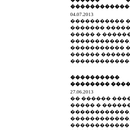
������������
04.07.2013
����������� 
������� ����
����� � �����
������������,
����������� �
������ �����
������������
���������
�������� ����
27.06.2013
�� ������ ���
����� � �����
������������,
������������
������������