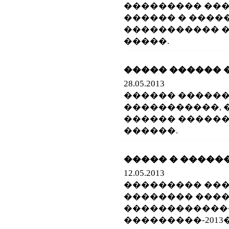
��������� ��
������ � �����
����������� 
�����.
����� ������ ��
28.05.2013
������ �����
�����������,
������ �����
������.
����� � ������
12.05.2013
��������� ��
�������� ����
������������
���������-2013