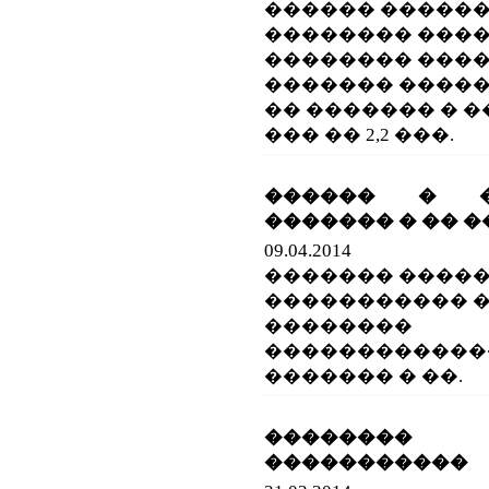
������ ������
�������� ����,
�������� ����
������� ����
�� ������� � �
��� �� 2,2 ���.
������ � �
������� � �� ��
09.04.2014
������� �����
����������� �
��������
������������
������� � ��.
��������
�����������