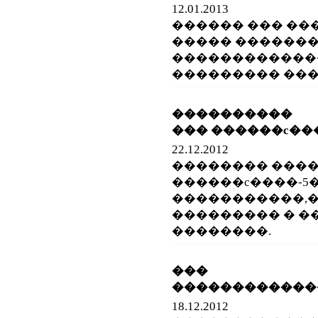
12.01.2013
������ ��� ��
����� ������
������������
��������� ���
���������� 
��� ������c��
22.12.2012
�������� ���
������c����-5
�����������,
��������� � 
��������.
���
������������
18.12.2012