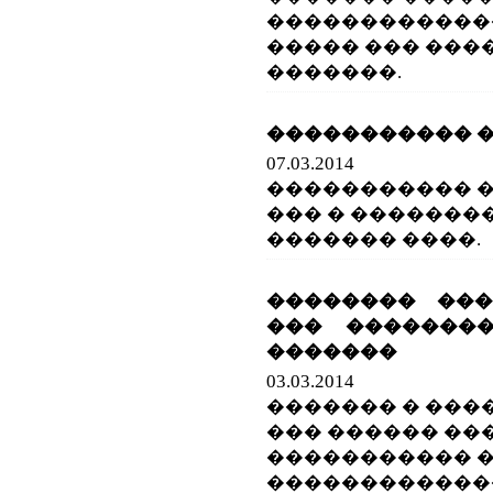
������������
����� ��� ���
�������.
����������� � 
07.03.2014
����������� 
��� � �������
������� ����.
�������� ���
��� ��������
�������
03.03.2014
������� � ���
��� ������ ��
����������� 
������������