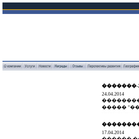
�������-2
24.04.2014
�������
����� "���
��������
17.04.2014
������ �