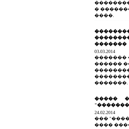
��������
� ������
����.
��������
�������
�������
03.03.2014
������� 
������ �
�������
�������
�������.
����� 
"�������
24.02.2014
��� "����
���� ���