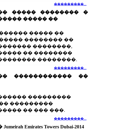
���������...
�� ����� �������� �
���� ����� ��
������ ����� ��
����� �������� ��
������ ��������,
���� �� ��������
�������� ��������.
���������...
�� ������������ ��
4 ������� ���������
�� ���������
���� �� ��� ���.
���������...
irah Emirates Towers Dubai-2014