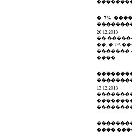
��������� 
� 7% ���
�������
20.12.2013
�� �����
��, � 7%
�������
����.
����
�������
13.12.2013
�������
��������
��������
�������
���� ���