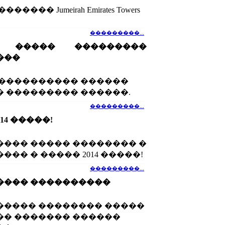
��� Jumeirah Emirates Towers
���������...
� ����� ���������
���
 ���������� ������
 ��������� ������.
���������...
14 �����!
��� ����� �������� �
�� � ����� 2014 �����!
���������...
���� ����������
� ����� �������� �����
� ������� ������