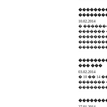
�������
��������
10.02.2014
� ������
������� 
��������
��������
�������
�������
��� ���
03.02.2014
� 10 �� 1
������� 
��������
�������� Jume
27.01.2014