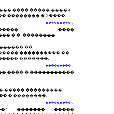
��� ���� ����� ���� 4
� �������� � 2 ����.
���������...
�������� ����
�� � �. ��������
������ ��
����� ���������� ��
���� �������.
���������...
� ���� � �����������
� ����� ���������
�� � ��������.
���������...
��" ������� �����