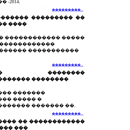
-2014.
���������...
������� ��������� ��
�� ����
� ������������ �����
 ��������������
 ������ �����������
���������...
���� ��������
������� ��������
��� �������
�� ����� �
������ ������� ��.
���������...
���� �� ������������
��� ���