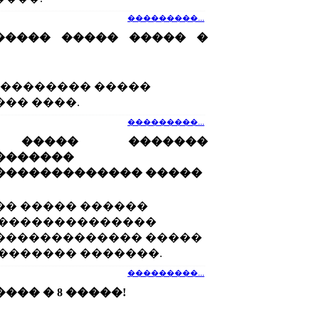
���������...
����� ����� ����� �
��������� �����
�� ����.
���������...
 ����� �������
�������
������������� �����
� ����� ������
 ��������������
������������� �����
������� �������.
���������...
��� � 8 �����!