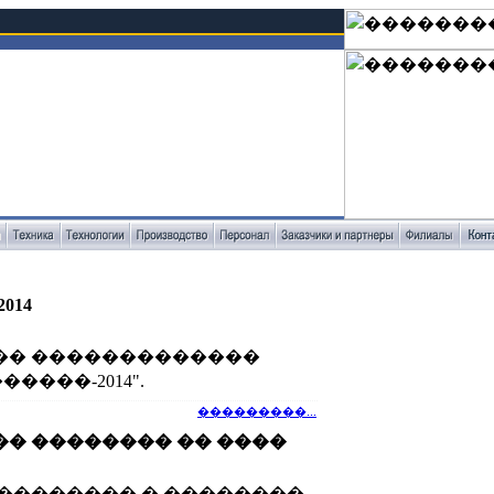
014
�� �������������
����-2014".
���������...
� �������� �� ����
�������� � ��������