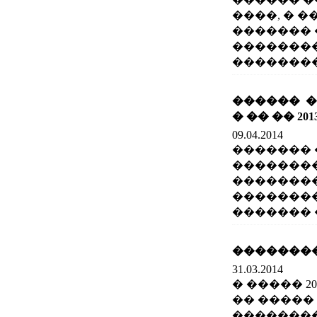
����, � 
������� 
��������
��������� 
������ �
� �� �� 20
09.04.2014
������� 
��������
�������
�������
������� �
��������
31.03.2014
� ����� 2
�� �����
��������