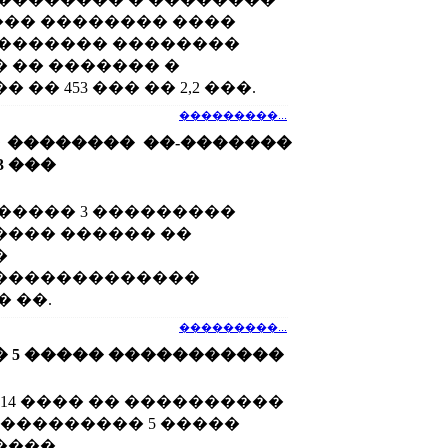
���� �������� ����
������� ��������
 �� ������� �
�� 453 ��� �� 2,2 ���.
���������...
 �������� ��-�������
13 ���
����� 3 ���������
��� ������ ��
�
�������������
 ��.
���������...
 5 ����� �����������
014 ���� �� ����������
 ��������� 5 �����
���.