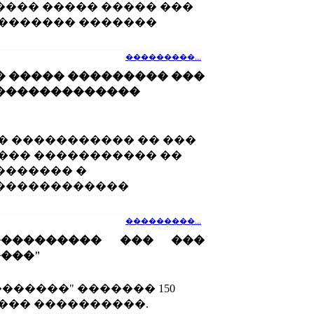
��� ����� ����� ���
������� �������
���������...
 ����� ��������� ���
�������������
� ����������� �� ���
��� ����������� ��
������� �
������������
���������...
���������� ��� ���
���"
������" ������� 150
��� ����������.