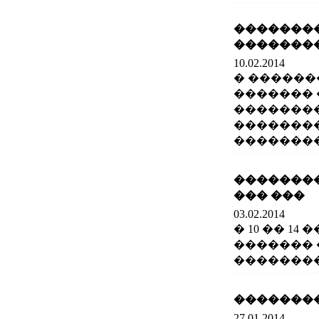
�������
��������
10.02.2014
� ������
������� 
��������
��������
�������
�������
��� ���
03.02.2014
� 10 �� 1
������� 
��������
�������� Jume
27.01.2014