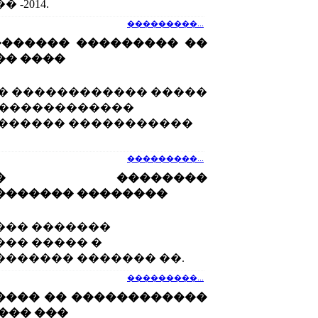
-2014.
���������...
������� ��������� ��
�� ����
� ������������ �����
 ��������������
 ������ �����������
���������...
���� ��������
������� ��������
��� �������
�� ����� �
������ ������� ��.
���������...
���� �� ������������
��� ���