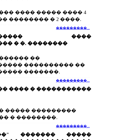
��� ���� ����� ���� 4
� �������� � 2 ����.
���������...
�������� ����
�� � �. ��������
������ ��
����� ���������� ��
���� �������.
���������...
� ���� � �����������
� ����� ���������
�� � ��������.
���������...
��" ������� �����