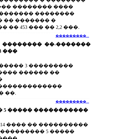
���� �������� ����
������� ��������
 �� ������� �
�� 453 ��� �� 2,2 ���.
���������...
 �������� ��-�������
13 ���
����� 3 ���������
��� ������ ��
�
�������������
 ��.
���������...
 5 ����� �����������
014 ���� �� ����������
 ��������� 5 �����
���.