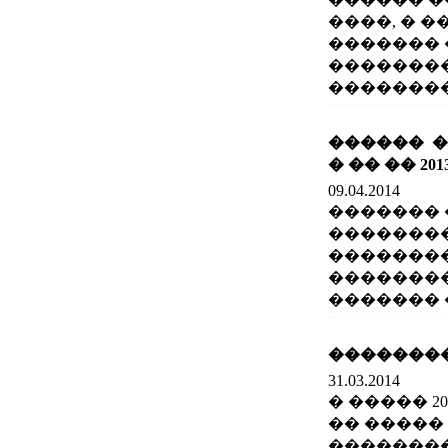
����, � 
������� 
��������
��������� 
������ �
� �� �� 20
09.04.2014
������� 
��������
�������
�������
������� �
��������
31.03.2014
� ����� 2
�� �����
��������