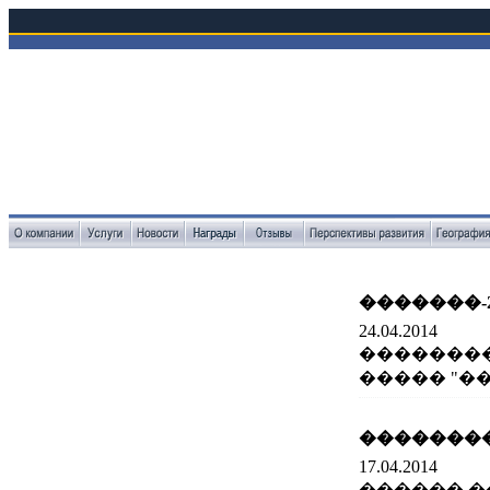
�������-2
24.04.2014
�������
����� "���
��������
17.04.2014
������ �