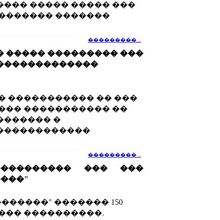
��� ����� ����� ���
������� �������
���������...
 ����� ��������� ���
�������������
� ����������� �� ���
��� ����������� ��
������� �
������������
���������...
���������� ��� ���
���"
������" ������� 150
��� ����������.