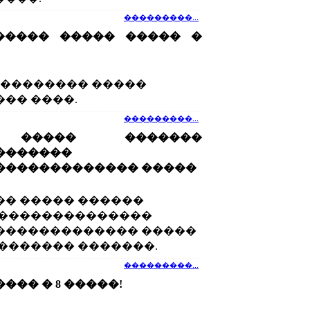
���������...
����� ����� ����� �
��������� �����
�� ����.
���������...
 ����� �������
�������
������������� �����
� ����� ������
 ��������������
������������� �����
������� �������.
���������...
��� � 8 �����!