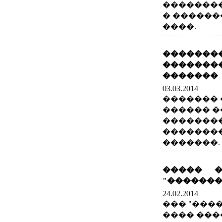
��������
� ������
����.
��������
�������
�������
03.03.2014
������� 
������ �
�������
�������
�������.
����� 
"�������
24.02.2014
��� "����
���� ���