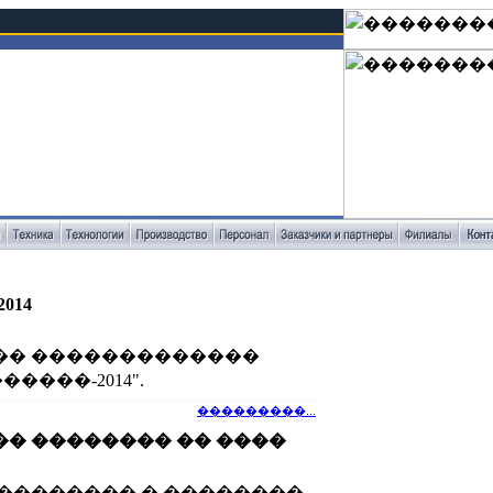
014
�� �������������
����-2014".
���������...
� �������� �� ����
�������� � ��������