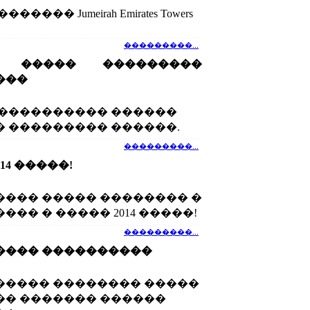
��� Jumeirah Emirates Towers
���������...
� ����� ���������
���
 ���������� ������
 ��������� ������.
���������...
14 �����!
��� ����� �������� �
�� � ����� 2014 �����!
���������...
���� ����������
� ����� �������� �����
� ������� ������