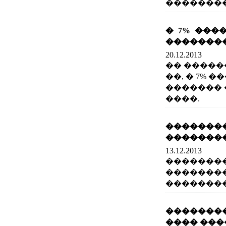
��������� 
� 7% ���
�������
20.12.2013
�� �����
��, � 7%
�������
����.
����
�������
13.12.2013
�������
��������
��������
�������
���� ���