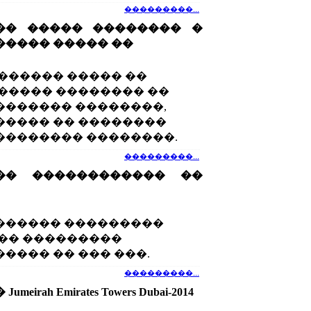
���������...
�� ����� �������� �
���� ����� ��
������ ����� ��
����� �������� ��
������ ��������,
���� �� ��������
�������� ��������.
���������...
�� ������������ ��
4 ������� ���������
�� ���������
���� �� ��� ���.
���������...
irah Emirates Towers Dubai-2014