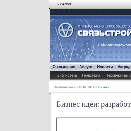
ГЛАВНАЯ
О компании
Услуги
Новости
Награ
Библиотека
География
Перспективы р
Опубликовано
16.07.2014
в
Бизнес
Бизнес идеи: разработ