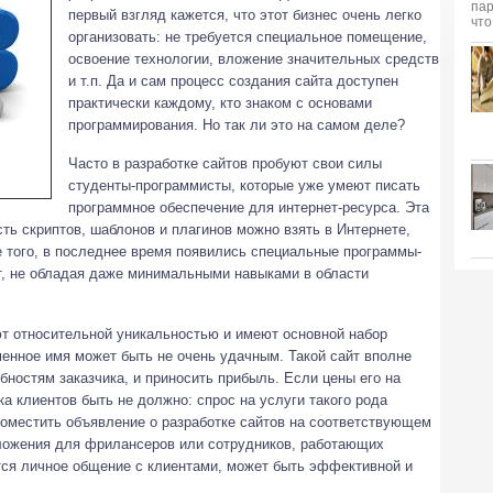
первый взгляд кажется, что этот бизнес очень легко
организовать: не требуется специальное помещение,
освоение технологии, вложение значительных средств
и т.п. Да и сам процесс создания сайта доступен
практически каждому, кто знаком с основами
программирования. Но так ли это на самом деле?
Часто в разработке сайтов пробуют свои силы
студенты-программисты, которые уже умеют писать
программное обеспечение для интернет-ресурса. Эта
сть скриптов, шаблонов и плагинов можно взять в Интернете,
е того, в последнее время появились специальные программы-
т, не обладая даже минимальными навыками в области
т относительной уникальностью и имеют основной набор
енное имя может быть не очень удачным. Такой сайт вполне
бностям заказчика, и приносить прибыль. Если цены его на
а клиентов быть не должно: спрос на услуги такого рода
поместить объявление о разработке сайтов на соответствующем
едложения для фрилансеров или сотрудников, работающих
тся личное общение с клиентами, может быть эффективной и