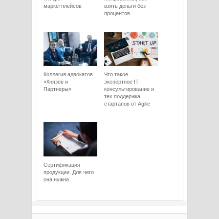
маркетплейсов
взять деньги без
процентов
Коллегия адвокатов
Что такое
«Князев и
экспертное IT
Партнеры»
консультирование и
тех поддержка
стартапов от Agilie
Сертификация
продукции. Для чего
она нужна