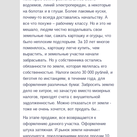
водоемов, линий электропередач, а некоторые
на болотах и в глуши. Более лакомые куски,
почему-то всегда доставались начальству. А
все что похуже – рабочему классу. Но и это не
мешало, людям честно возделывать свои
земельные паи, сажать картошку и огурцы, что
было неплохим подспорьем. За 10 лет многое
поменялось, картошку легче купить, чем
вырастить, и земельные участки начали
забрасывать. Но у собственника остались
обязанности по земле, которая являлась его
собственностью. Налоги около 30 000 рублей, и
беготня по инстанциям, в течении года, для
оформления различных бумаг. Забросить землю
дело не хитрое, но зачастую вместо мизерных
налогов, приходят счета с внушительной
задолженностью. Можно отказаться от земли -
тоже не очень хочется, вот продать бы…
На этапе продажи, все возвращается к
оформлению дачного участка. Оформление
штука затяжная. И рынок земли начинает
наполнятся, предложениями вроде продам 10