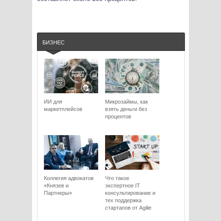
БИЗНЕС
ИИ для
Микрозаймы, как
маркетплейсов
взять деньги без
процентов
Коллегия адвокатов
Что такое
«Князев и
экспертное IT
Партнеры»
консультирование и
тех поддержка
стартапов от Agilie