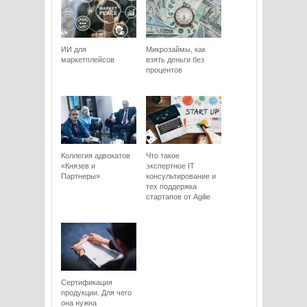
ИИ для
Микрозаймы, как
маркетплейсов
взять деньги без
процентов
Коллегия адвокатов
Что такое
«Князев и
экспертное IT
Партнеры»
консультирование и
тех поддержка
стартапов от Agilie
Сертификация
продукции. Для чего
она нужна