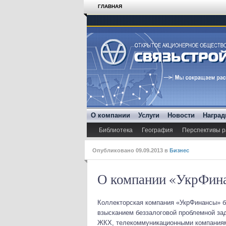
ГЛАВНАЯ
О компании
Услуги
Новости
Награ
Библиотека
География
Перспективы р
Опубликовано
09.09.2013
в
Бизнес
О компании «УкрФин
Коллекторская компания «УкрФинансы» бы
взысканием беззалоговой проблемной за
ЖКХ, телекоммуникационными компаниям