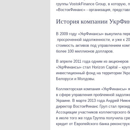
группы VostokFinance Group, в которую, 
«ВостокФинанс» - организация, предста
История компании УкрФи
В 2009 году «УкрФинансы» выкупила пе
просроченной задолженности, и уже к 2
стоимость активов под управлением ком
более 100 миллионов долларов.
В апреле 2011 года одним из акционеров
«УкрФинансы» стал Horizon Capital – кру
инвестиционный фонд на территории Укра
Белоруси и Молдовы.
Коллекторская компания «УкрФинансы» 
в сфере управления проблемной задолж
Украине. В марте 2013 года Андрей Ниж
директор ВостокФинанс Груп стал прези
Ассоциации участников коллекторского б
в июле того же года Группа получила ср
кредит от Европейского банка реконстру