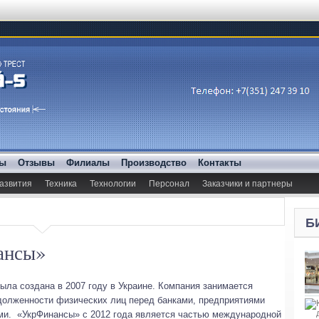
ды
Отзывы
Филиалы
Производство
Контакты
азвития
Техника
Технологии
Персонал
Заказчики и партнеры
Б
ансы»
ла создана в 2007 году в Украине. Компания занимается
долженности физических лиц перед банками, предприятиями
и. «УкрФинансы» с 2012 года является частью международной