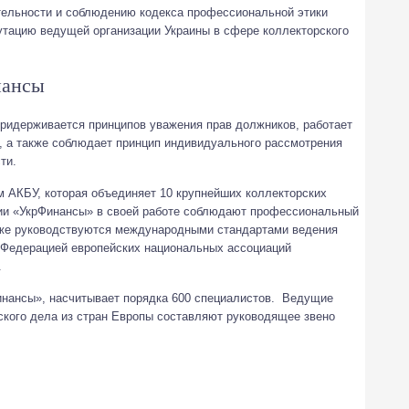
тельности и соблюдению кодекса профессиональной этики
тацию ведущей организации Украины в сфере коллекторского
нансы
ридерживается принципов уважения прав должников, работает
, а также соблюдает принцип индивидуального рассмотрения
ти.
 АКБУ, которая объединяет 10 крупнейших коллекторских
нии «УкрФинансы» в своей работе соблюдают профессиональный
акже руководствуются международными стандартами ведения
 Федерацией европейских национальных ассоциаций
.
Финансы», насчитывает порядка 600 специалистов. Ведущие
ского дела из стран Европы составляют руководящее звено