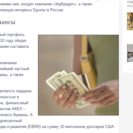
помимо нее, входят компании «УкрКредит», а также
вляющая интересы Группы в России.
нансы
рвый портфель
010 году общая
пании составила
 компании
пнейший частный
ины, а также
является лидером
енностью в
ник, финансовый
дентом АКБУ –
изнеса Украины. А
еднесрочный
кции и развития (EBRD) на сумму 10 миллионов долларов США.