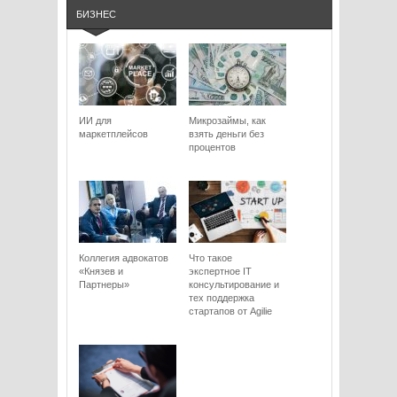
БИЗНЕС
ИИ для
Микрозаймы, как
маркетплейсов
взять деньги без
процентов
Коллегия адвокатов
Что такое
«Князев и
экспертное IT
Партнеры»
консультирование и
тех поддержка
стартапов от Agilie