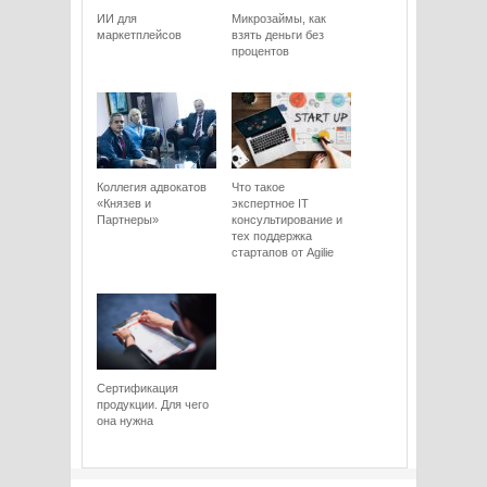
ИИ для
Микрозаймы, как
маркетплейсов
взять деньги без
процентов
Коллегия адвокатов
Что такое
«Князев и
экспертное IT
Партнеры»
консультирование и
тех поддержка
стартапов от Agilie
Сертификация
продукции. Для чего
она нужна