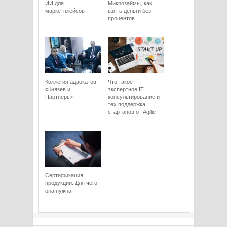
ИИ для
Микрозаймы, как
маркетплейсов
взять деньги без
процентов
Коллегия адвокатов
Что такое
«Князев и
экспертное IT
Партнеры»
консультирование и
тех поддержка
стартапов от Agilie
Сертификация
продукции. Для чего
она нужна