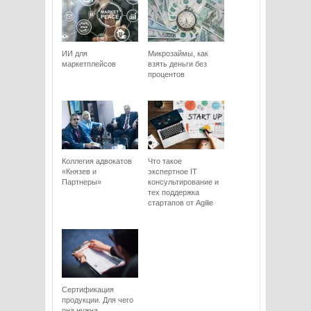
ИИ для
Микрозаймы, как
маркетплейсов
взять деньги без
процентов
Коллегия адвокатов
Что такое
«Князев и
экспертное IT
Партнеры»
консультирование и
тех поддержка
стартапов от Agilie
Сертификация
продукции. Для чего
она нужна