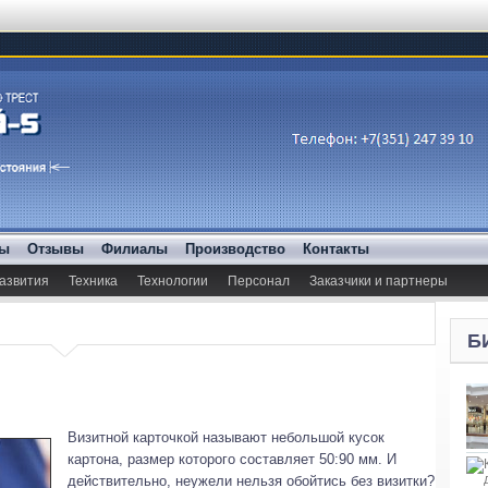
ды
Отзывы
Филиалы
Производство
Контакты
азвития
Техника
Технологии
Персонал
Заказчики и партнеры
Б
Визитной карточкой называют небольшой кусок
картона, размер которого составляет 50:90 мм. И
действительно, неужели нельзя обойтись без визитки?