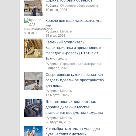
Охрана торговых объектов
Рубрика:
Охранное оборудование
10 июля, 2026
Кресло для парикмахерских: что
это
Рубрика:
Мебель
25 мая, 2026
Каменный утеплитель:
характеристики и применение в
фасадах и кровлях | Статья от
Технониколь
Рубрика:
Строительные материалы
6 апреля, 2026
Современные кухни на заказ: как
создать идеальное пространство
для дома
Рубрика:
Мебель
17 марта, 2026
Элегантность и комфорт: как
дорогие диваны в Москве
становятся предметом искусства
Рубрика:
Мебель
26 августа, 2025
Как выбрать отель на море для
путешествия с детьми?