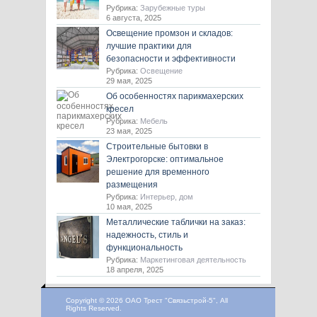
Рубрика:
Зарубежные туры
6 августа, 2025
Освещение промзон и складов:
лучшие практики для
безопасности и эффективности
Рубрика:
Освещение
29 мая, 2025
Об особенностях парикмахерских
кресел
Рубрика:
Мебель
23 мая, 2025
Строительные бытовки в
Электрогорске: оптимальное
решение для временного
размещения
Рубрика:
Интерьер, дом
10 мая, 2025
Металлические таблички на заказ:
надежность, стиль и
функциональность
Рубрика:
Маркетинговая деятельность
18 апреля, 2025
Copyright © 2026 ОАО Трест "Связьстрой-5", All
Rights Reserved.