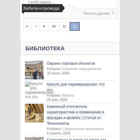
свойствами....
Кабели и провода
Читать далее
«
‹
9
10
11
12
БИБЛИОТЕКА
Охрана торговых объектов
Рубрика:
Охранное оборудование
10 июля, 2026
Кресло для парикмахерских: что
это
Рубрика:
Мебель
25 мая, 2026
Каменный утеплитель:
характеристики и применение в
фасадах и кровлях | Статья от
Технониколь
Рубрика:
Строительные материалы
6 апреля, 2026