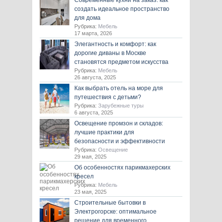
Современные кухни на заказ: как
создать идеальное пространство
для дома
Рубрика:
Мебель
17 марта, 2026
Элегантность и комфорт: как
дорогие диваны в Москве
становятся предметом искусства
Рубрика:
Мебель
26 августа, 2025
Как выбрать отель на море для
путешествия с детьми?
Рубрика:
Зарубежные туры
6 августа, 2025
Освещение промзон и складов:
лучшие практики для
безопасности и эффективности
Рубрика:
Освещение
29 мая, 2025
Об особенностях парикмахерских
кресел
Рубрика:
Мебель
23 мая, 2025
Строительные бытовки в
Электрогорске: оптимальное
решение для временного