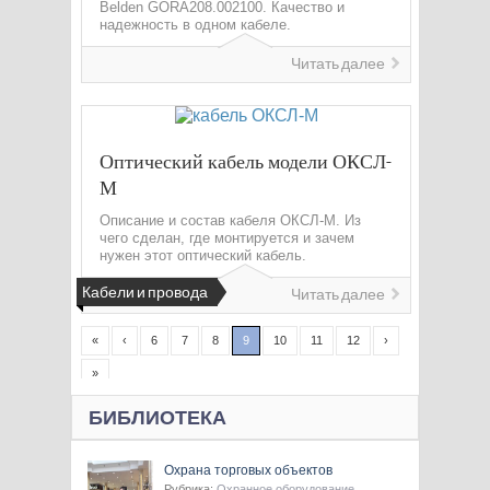
Belden GORA208.002100. Качество и
надежность в одном кабеле.
Читать далее
Оптический кабель модели ОКСЛ-
М
Описание и состав кабеля ОКСЛ-М. Из
чего сделан, где монтируется и зачем
нужен этот оптический кабель.
Кабели и провода
Читать далее
«
‹
6
7
8
9
10
11
12
›
»
БИБЛИОТЕКА
Охрана торговых объектов
Рубрика:
Охранное оборудование