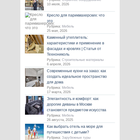
10 июля, 2026
Кресло для парикмахерских: что
это
Рубрика:
Мебель
25 мая, 2026
Каменный утеплитель:
характеристики и применение в
фасадах и кровлях | Статья от
Технониколь
Рубрика:
Строительные материалы
6 апреля, 2026
Современные кухни на заказ: как
создать идеальное пространство
для дома
Рубрика:
Мебель
17 марта, 2026
Элегантность и комфорт: как
дорогие диваны в Москве
становятся предметом искусства
Рубрика:
Мебель
26 августа, 2025
Как выбрать отель на море для
путешествия с детьми?
Рубрика:
Зарубежные туры