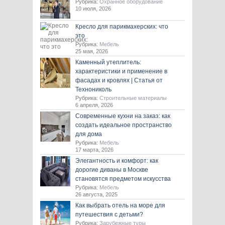
Рубрика:
Охранное оборудование
10 июля, 2026
Кресло для парикмахерских: что
это
Рубрика:
Мебель
25 мая, 2026
Каменный утеплитель:
характеристики и применение в
фасадах и кровлях | Статья от
Технониколь
Рубрика:
Строительные материалы
6 апреля, 2026
Современные кухни на заказ: как
создать идеальное пространство
для дома
Рубрика:
Мебель
17 марта, 2026
Элегантность и комфорт: как
дорогие диваны в Москве
становятся предметом искусства
Рубрика:
Мебель
26 августа, 2025
Как выбрать отель на море для
путешествия с детьми?
Рубрика:
Зарубежные туры