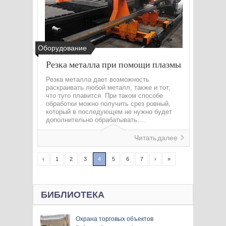
Оборудование
Резка металла при помощи плазмы
Резка металла дает возможность
раскраивать любой металл, также и тот,
что туго плавится. При таком способе
обработки можно получить срез ровный,
который в последующем не нужно будет
дополнительно обрабатывать....
Читать далее
‹
1
2
3
4
5
6
7
›
»
БИБЛИОТЕКА
Охрана торговых объектов