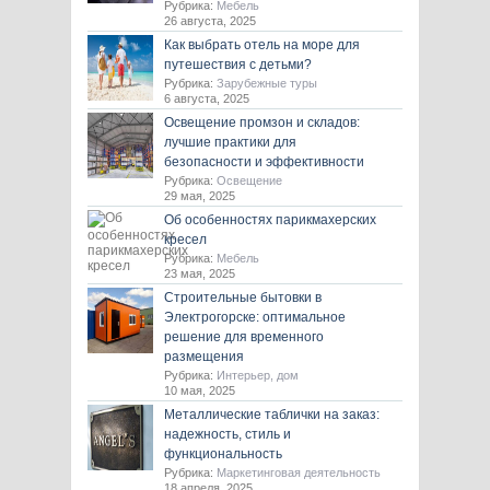
Рубрика:
Мебель
26 августа, 2025
Как выбрать отель на море для
путешествия с детьми?
Рубрика:
Зарубежные туры
6 августа, 2025
Освещение промзон и складов:
лучшие практики для
безопасности и эффективности
Рубрика:
Освещение
29 мая, 2025
Об особенностях парикмахерских
кресел
Рубрика:
Мебель
23 мая, 2025
Строительные бытовки в
Электрогорске: оптимальное
решение для временного
размещения
Рубрика:
Интерьер, дом
10 мая, 2025
Металлические таблички на заказ:
надежность, стиль и
функциональность
Рубрика:
Маркетинговая деятельность
18 апреля, 2025