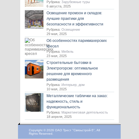
Рубрика:
Зарубежные туры
6 августа, 2025
Освещение промзон и складов:
лучшие практики для
безопасности и эффективности
Рубрика:
Освещение
29 мая, 2025
Об особенностях парикмахерских
кресел
Рубрика:
Мебель
23 мая, 2025
Строительные бытовки в
Электрогорске: оптимальное
решение для временного
размещения
Рубрика:
Интерьер, дом
10 мая, 2025
Металлические таблички на заказ:
надежность, стиль и
функциональность
Рубрика:
Маркетинговая деятельность
18 апреля, 2025
Copyright © 2026 ОАО Трест "Связьстрой-5", All
Rights Reserved.