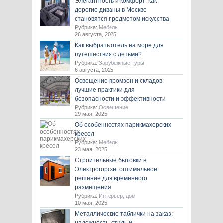
Элегантность и комфорт: как
дорогие диваны в Москве
становятся предметом искусства
Рубрика:
Мебель
26 августа, 2025
Как выбрать отель на море для
путешествия с детьми?
Рубрика:
Зарубежные туры
6 августа, 2025
Освещение промзон и складов:
лучшие практики для
безопасности и эффективности
Рубрика:
Освещение
29 мая, 2025
Об особенностях парикмахерских
кресел
Рубрика:
Мебель
23 мая, 2025
Строительные бытовки в
Электрогорске: оптимальное
решение для временного
размещения
Рубрика:
Интерьер, дом
10 мая, 2025
Металлические таблички на заказ:
надежность, стиль и