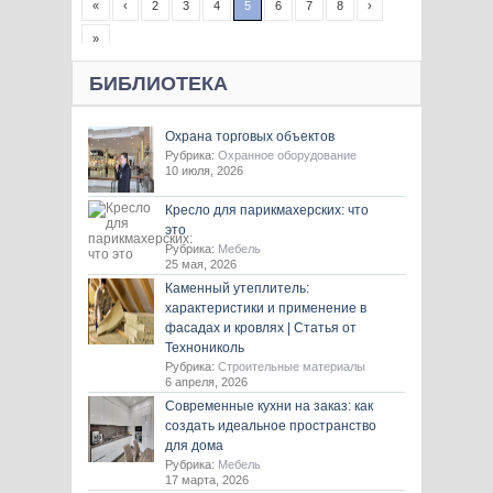
«
‹
2
3
4
5
6
7
8
›
»
БИБЛИОТЕКА
Охрана торговых объектов
Рубрика:
Охранное оборудование
10 июля, 2026
Кресло для парикмахерских: что
это
Рубрика:
Мебель
25 мая, 2026
Каменный утеплитель:
характеристики и применение в
фасадах и кровлях | Статья от
Технониколь
Рубрика:
Строительные материалы
6 апреля, 2026
Современные кухни на заказ: как
создать идеальное пространство
для дома
Рубрика:
Мебель
17 марта, 2026