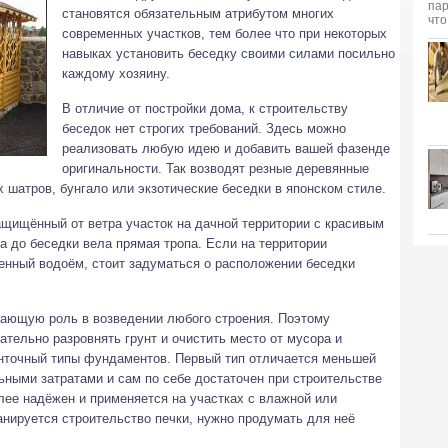
становятся обязательным атрибутом многих
современных участков, тем более что при некоторых
навыках установить беседку своими силами посильно
каждому хозяину.
В отличие от постройки дома, к строительству
беседок нет строгих требований. Здесь можно
реализовать любую идею и добавить вашей фазенде
оригинальности. Так возводят резные деревянные
х шатров, бунгало или экзотические беседки в японском стиле.
ащищённый от ветра участок на дачной территории с красивым
а до беседки вела прямая тропа. Если на территории
енный водоём, стоит задуматься о расположении беседки
ающую роль в возведении любого строения. Поэтому
ательно разровнять грунт и очистить место от мусора и
нточный типы фундаментов. Первый тип отличается меньшей
ными затратами и сам по себе достаточен при строительстве
лее надёжен и применяется на участках с влажной или
анируется строительство печки, нужно продумать для неё