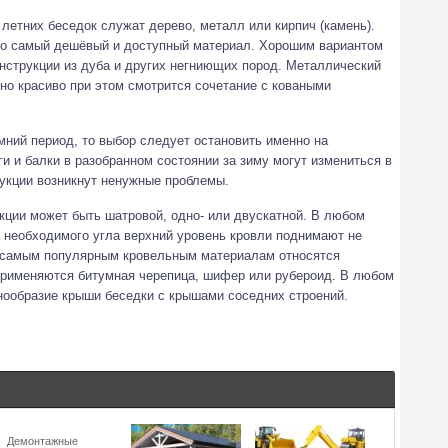
етних беседок служат дерево, металл или кирпич (камень).
это самый дешёвый и доступный материал. Хорошим вариантом
нструкции из дуба и других негниющих пород. Металлический
нно красиво при этом смотрится сочетание с коваными
мний период, то выбор следует остановить именно на
и и балки в разобранном состоянии за зиму могут измениться в
рукции возникнут ненужные проблемы.
кции может быть шатровой, одно- или двускатной. В любом
 необходимого угла верхний уровень кровли поднимают не
К самым популярным кровельным материалам относятся
применяются битумная черепица, шифер или рубероид. В любом
нообразие крыши беседки с крышами соседних строений.
Демонтажные