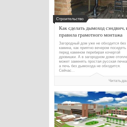
Строительство
Как сделать дымоход сэндвич,
правила грамотного монтажа
Загородный дом уже не обходится без
камина, как приятно вечером посидеть
перед камином перебирая кочергой
дровишки. А в загородном доме отопл
может заменять простая русская печка
а печь без дымохода не обходится.
Сейчас...
Читать да