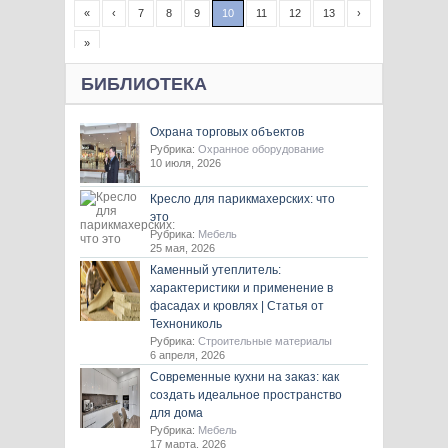
«
‹
7
8
9
10
11
12
13
›
»
БИБЛИОТЕКА
Охрана торговых объектов
Рубрика:
Охранное оборудование
10 июля, 2026
Кресло для парикмахерских: что
это
Рубрика:
Мебель
25 мая, 2026
Каменный утеплитель:
характеристики и применение в
фасадах и кровлях | Статья от
Технониколь
Рубрика:
Строительные материалы
6 апреля, 2026
Современные кухни на заказ: как
создать идеальное пространство
для дома
Рубрика:
Мебель
17 марта, 2026