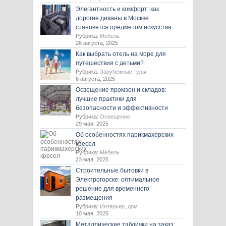
Элегантность и комфорт: как
дорогие диваны в Москве
становятся предметом искусства
Рубрика:
Мебель
26 августа, 2025
Как выбрать отель на море для
путешествия с детьми?
Рубрика:
Зарубежные туры
6 августа, 2025
Освещение промзон и складов:
лучшие практики для
безопасности и эффективности
Рубрика:
Освещение
29 мая, 2025
Об особенностях парикмахерских
кресел
Рубрика:
Мебель
23 мая, 2025
Строительные бытовки в
Электрогорске: оптимальное
решение для временного
размещения
Рубрика:
Интерьер, дом
10 мая, 2025
Металлические таблички на заказ: