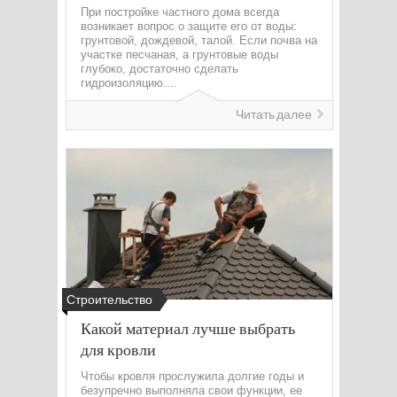
При постройке частного дома всегда
возникает вопрос о защите его от воды:
грунтовой, дождевой, талой. Если почва на
участке песчаная, а грунтовые воды
глубоко, достаточно сделать
гидроизоляцию....
Читать далее
Строительство
Какой материал лучше выбрать
для кровли
Чтобы кровля прослужила долгие годы и
безупречно выполняла свои функции, ее