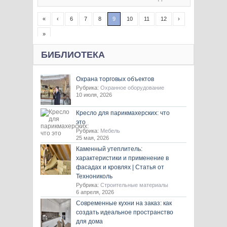
«
‹
6
7
8
9
10
11
12
›
»
БИБЛИОТЕКА
Охрана торговых объектов
Рубрика:
Охранное оборудование
10 июля, 2026
Кресло для парикмахерских: что
это
Рубрика:
Мебель
25 мая, 2026
Каменный утеплитель:
характеристики и применение в
фасадах и кровлях | Статья от
Технониколь
Рубрика:
Строительные материалы
6 апреля, 2026
Современные кухни на заказ: как
создать идеальное пространство
для дома