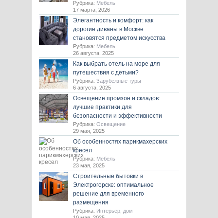
Рубрика:
Мебель
17 марта, 2026
Элегантность и комфорт: как
дорогие диваны в Москве
становятся предметом искусства
Рубрика:
Мебель
26 августа, 2025
Как выбрать отель на море для
путешествия с детьми?
Рубрика:
Зарубежные туры
6 августа, 2025
Освещение промзон и складов:
лучшие практики для
безопасности и эффективности
Рубрика:
Освещение
29 мая, 2025
Об особенностях парикмахерских
кресел
Рубрика:
Мебель
23 мая, 2025
Строительные бытовки в
Электрогорске: оптимальное
решение для временного
размещения
Рубрика:
Интерьер, дом
10 мая, 2025