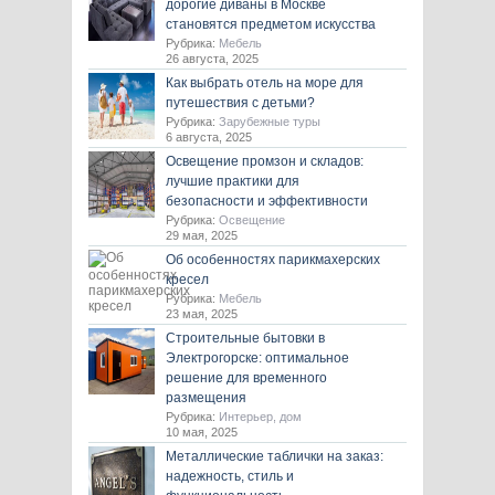
дорогие диваны в Москве
становятся предметом искусства
Рубрика:
Мебель
26 августа, 2025
Как выбрать отель на море для
путешествия с детьми?
Рубрика:
Зарубежные туры
6 августа, 2025
Освещение промзон и складов:
лучшие практики для
безопасности и эффективности
Рубрика:
Освещение
29 мая, 2025
Об особенностях парикмахерских
кресел
Рубрика:
Мебель
23 мая, 2025
Строительные бытовки в
Электрогорске: оптимальное
решение для временного
размещения
Рубрика:
Интерьер, дом
10 мая, 2025
Металлические таблички на заказ:
надежность, стиль и