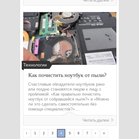
Читать далее
Технологии
Как почистить ноутбук от пыли?
Счастливые обладатели ноутбуков рано
или поздно становятся лицом к лицу с
проблемой: «Как правильно почистить
ноутбук от собравшейся пыли?» и «Можно
ли это сделать самостоятельно без
помощи специалистов?»....
Читать далее
‹
1
2
3
4
5
6
7
›
»