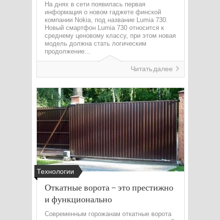
На днях в сети появилась первая
информация о новом гаджете финской
компании Nokia, под название Lumia 730.
Новый смартфон Lumia 730 относится к
среднему ценовому классу, при этом новая
модель должна стать логическим
продолжение...
Читать далее
Технологии
Откатные ворота – это престижно
и функционально
Современным горожанам откатные ворота