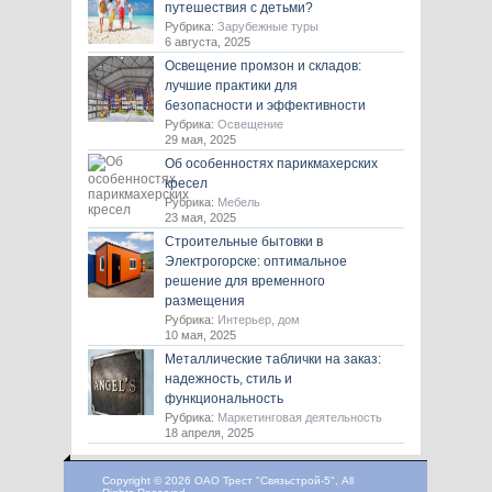
путешествия с детьми?
Рубрика:
Зарубежные туры
6 августа, 2025
Освещение промзон и складов:
лучшие практики для
безопасности и эффективности
Рубрика:
Освещение
29 мая, 2025
Об особенностях парикмахерских
кресел
Рубрика:
Мебель
23 мая, 2025
Строительные бытовки в
Электрогорске: оптимальное
решение для временного
размещения
Рубрика:
Интерьер, дом
10 мая, 2025
Металлические таблички на заказ:
надежность, стиль и
функциональность
Рубрика:
Маркетинговая деятельность
18 апреля, 2025
Copyright © 2026 ОАО Трест "Связьстрой-5", All