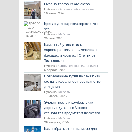
Охрана торговых объектов
Рубрика:
Охранное оборудование
10 июля, 2026
Кресло для парикмахерских: что
это
Рубрика:
Мебель
25 мая, 2026
Каменный утеплитель:
характеристики и применение в
фасадах и кровлях | Статья от
Технониколь
Рубрика:
Строительные материалы
6 апреля, 2026
Современные кухни на заказ: как
создать идеальное пространство
для дома
Рубрика:
Мебель
17 марта, 2026
Элегантность и комфорт: как
дорогие диваны в Москве
становятся предметом искусства
Рубрика:
Мебель
26 августа, 2025
Как выбрать отель на море для