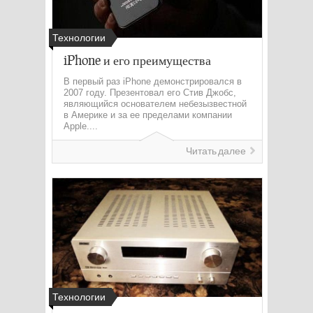
Технологии
iPhone и его преимущества
В первый раз iPhone демонстрировался в
2007 году. Презентовал его Стив Джобс,
являющийся основателем небезызвестной
в Америке и за ее пределами компании
Apple....
Читать далее
Технологии