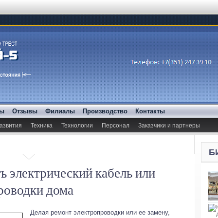
ды
Отзывы
Филиалы
Производство
Контакты
азвития
Техника
Технологии
Персонал
Заказчики и партнеры
Б
ь электрический кабель или
роводки дома
Делая ремонт электропроводки или ее замену,