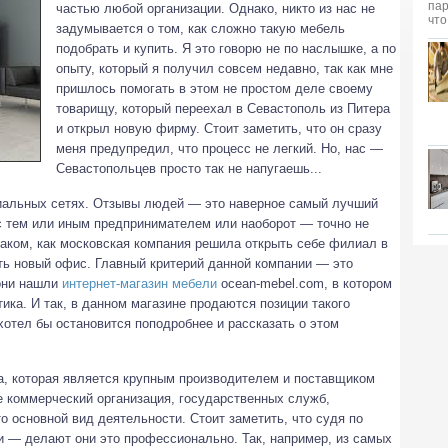
частью любой организации. Однако, никто из нас не
задумывается о том, как сложно такую мебель
подобрать и купить.
Я это говорю не по наслышке, а по
опыту, который я получил совсем недавно, так как мне
пришлось помогать в этом не простом деле своему
товарищу, который переехал в Севастополь из Питера
и открыл новую фирму. Стоит заметить, что он сразу
меня предупредил, что процесс не легкий. Но, нас —
Севастопольцев просто так не напугаешь...
оциальных сетях. Отзывы людей — это наверное самый лучший
 с тем или иным предпринимателем или наоборот — точно не
таком, как московская компания решила открыть себе филиал в
ть новый офис. Главный критерий данной компании — это
 они нашли
интернет-магазин мебели
ocean-mebel.com, в котором
ика. И так, в данном магазине продаются позиции такого
хотел бы остановится поподробнее и рассказать о этом
а, которая является крупным производителем и поставщиком
 коммерческий организация, государственных служб,
 основной вид деятельности. Стоит заметить, что судя по
и — делают они это профессионально. Так, например, из самых