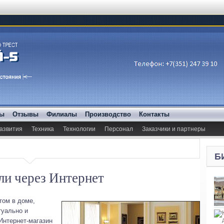
ды
Отзывы
Филиалы
Производство
Контакты
азвития
Техника
Технологии
Персонал
Заказчики и партнеры
Б
ли через Интернет
том в доме,
туально и
Интернет-магазин