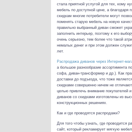
стала приятной услугой для тех, кому н
мебель по доступной цене
, а благодаря
скидкам многие потребители могут позво
поменять старую мебель на новую качес
правильно выбранный диван сможет укра
заполнить интерьер, поэтому к его выбор
очень серьезно, тем более что такой атр
немалых денег и при этом должен служит
лет.
Распродажа диванов через Интернет-маг
а большое разнообразие ассортимента по
софа, диван-трансформер и др.). Как пр
доставки до подъезда, что тоже являетс
скидками совершенно ничем не отличаютс
целью привлечь внимание покупателей и
диванов со скидками изготовлены из вы
конструкционных решениях.
Как и где проводятся распродажи?
Для того чтобы узнать, где проводится р
сайт, который рекламирует мягкую мебель