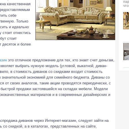
ужна качественная
 предоставляемым
лить себе
твенную. Только
сить и идеально
у стоит отнестись
ибут стоит
 десяток и более
азин
это отличное предложение для тех, кто знает счет деньгам,
зволяет выбрать нужную модель (угловой, выкатной, диван-
авило, в стоимость диванов со скидками входит стоимость
я значительной экономией для семейного бюджета. Диваны со
я от своих аналогов, такие акции проводятся периодически, с
 быстрой продажи застоявшейся на складах мебели. Модели
сококачественных материалов и в современных дизайнерских и
аспродажа диванов через Интернет-магазин, следует зайти на
 со скидкой, а в каталогах, представленных на сайте,