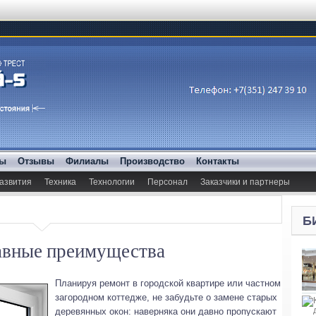
ды
Отзывы
Филиалы
Производство
Контакты
азвития
Техника
Технологии
Персонал
Заказчики и партнеры
Б
лавные преимущества
Планируя ремонт в городской квартире или частном
загородном коттедже, не забудьте о замене старых
деревянных окон: наверняка они давно пропускают