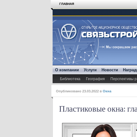
ГЛАВНАЯ
О компании
Услуги
Новости
Награ
Библиотека
География
Перспективы р
Опубликовано
23.03.2022
в
Окна
Пластиковые окна: г