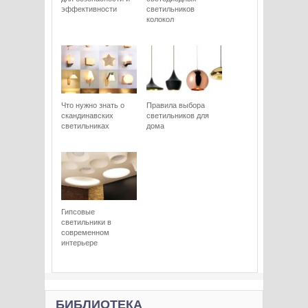
эффективности
светильников
колокол
Что нужно знать о
Правила выбора
скандинавских
светильников для
светильниках
дома
Гипсовые
светильники в
современном
интерьере
БИБЛИОТЕКА