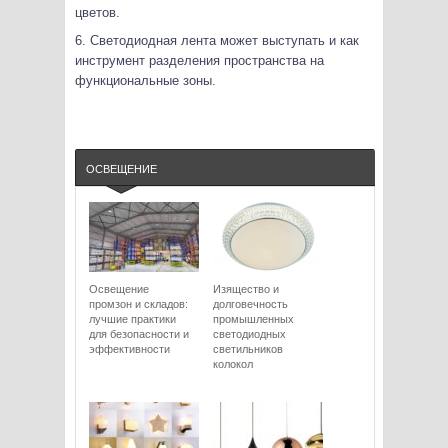
цветов.
6. Светодиодная лента может выступать и как
инструмент разделения пространства на
функциональные зоны.
ОСВЕЩЕНИЕ
Освещение
Изящество и
промзон и складов:
долговечность
лучшие практики
промышленных
для безопасности и
светодиодных
эффективности
светильников
колокол